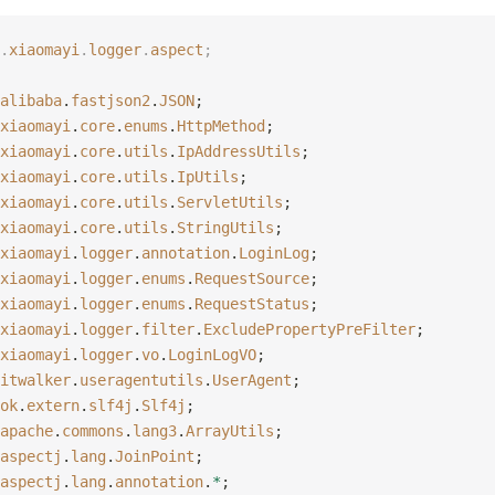
.
xiaomayi
.
logger
.
aspect
;
alibaba
.
fastjson2
.
JSON
;
xiaomayi
.
core
.
enums
.
HttpMethod
;
xiaomayi
.
core
.
utils
.
IpAddressUtils
;
xiaomayi
.
core
.
utils
.
IpUtils
;
xiaomayi
.
core
.
utils
.
ServletUtils
;
xiaomayi
.
core
.
utils
.
StringUtils
;
xiaomayi
.
logger
.
annotation
.
LoginLog
;
xiaomayi
.
logger
.
enums
.
RequestSource
;
xiaomayi
.
logger
.
enums
.
RequestStatus
;
xiaomayi
.
logger
.
filter
.
ExcludePropertyPreFilter
;
xiaomayi
.
logger
.
vo
.
LoginLogVO
;
itwalker
.
useragentutils
.
UserAgent
;
ok
.
extern
.
slf4j
.
Slf4j
;
apache
.
commons
.
lang3
.
ArrayUtils
;
aspectj
.
lang
.
JoinPoint
;
aspectj
.
lang
.
annotation
.
*
;