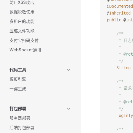
防止XSS攻击
@
Documented
数据脱敏使用
@
Inherited
public
 @
int
多租户的功能
压缩文件功能
    /**
支付宝扫码支付
     * 日
     *
WebSocket通讯
     * 
@
ret
     */
    String
 
代码工具
模板引擎
    /**
     * 请
一键生成
     *
     * 
@
ret
打包部署
     */
    LoginTy
服务器部署
后端打包部署
    /**