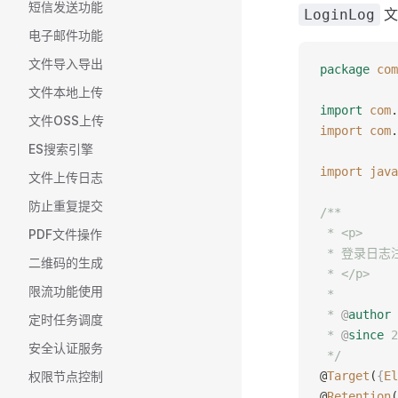
短信发送功能
文
LoginLog
电子邮件功能
文件导入导出
package
 com
文件本地上传
import
 com
.
文件OSS上传
import
 com
.
ES搜索引擎
import
 java
文件上传日志
防止重复提交
/**
 * <p>
PDF文件操作
 * 登录日志
二维码的生成
 * </p>
限流功能使用
 *
 * 
@
author
定时任务调度
 * 
@
since
 2
安全认证服务
 */
权限节点控制
@
Target
(
{
El
@
Retention
(