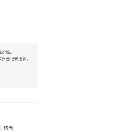
维护性。
改日志记录逻辑。
切面
P