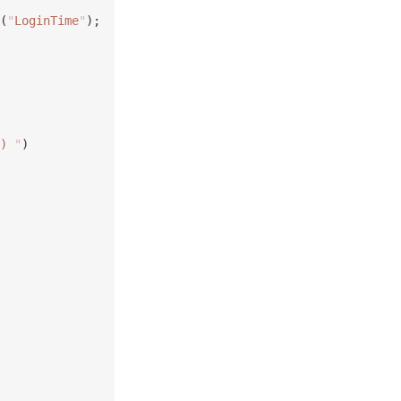
(
"
LoginTime
"
);
) 
"
)