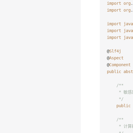
import
 org
.
import
 org
.
import
 java
import
 java
import
 java
@
Slf4j
@
Aspect
@
Component
public
 abst
    /**
     * 敏
     */
    public
 
    /**
     * 计