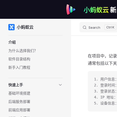
小蚂蚁云
新
Skip to content
小蚂蚁云
Search
K
Sidebar Navigation
介绍
为什么选择我们？
在项目中，记录
软件目录结构
通常包括以下关
新手入门教程
1. 用户信息
快速上手
2. 登录时
3. 登录状
基础环境搭建
4. IP 地
后端服务部署
5. 设备信
前端应用部署