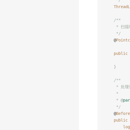
     */
    ThreadL
    /**
     * 扫
     */
    @
Pointc
           
    public
 
    }
    /**
     * 处
     *
     * 
@
par
     */
    @
Before
    public
 
        log