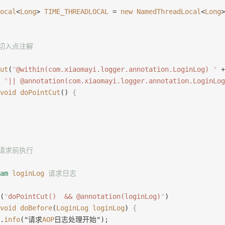
ocal
<
Long
> 
TIME_THREADLOCAL
 = 
new
 NamedThreadLocal
<
Long
>
描切入点注解
ut
(
"
@within(com.xiaomayi.logger.annotation.LoginLog) 
"
 +
 "
|| @annotation(com.xiaomayi.logger.annotation.LoginLog
void
 doPointCut
() 
{
理请求前执行
am
 loginLog
 请求日志
(
"
doPointCut()  && @annotation(loginLog)
"
)
void
 doBefore
(
LoginLog
 loginLog
) 
{
.
info
("请求
AOP
日志处理开始");