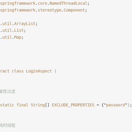
springframework
.
core
.
NamedThreadLocal
;
springframework
.
stereotype
.
Component
;
.
util
.
ArrayList
;
.
util
.
List
;
.
util
.
Map
;
ract
 class
 LoginAspect
 {
感属性过滤
static
 final
 String
[] 
EXCLUDE_PROPERTIES
 = {"
password
"
}
;
算耗时线程