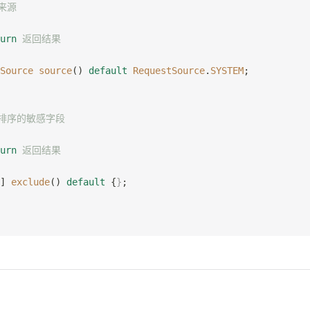
求来源
urn
 返回结果
Source
 source
() 
default
 RequestSource
.
SYSTEM
;
需要排序的敏感字段
urn
 返回结果
] 
exclude
() 
default
 {
}
;