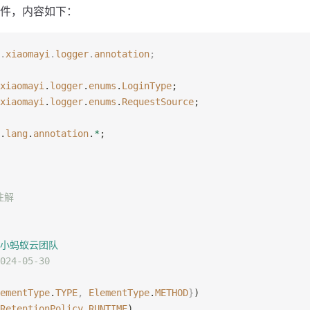
件，内容如下：
.
xiaomayi
.
logger
.
annotation
;
xiaomayi
.
logger
.
enums
.
LoginType
;
xiaomayi
.
logger
.
enums
.
RequestSource
;
.
lang
.
annotation
.
*
;
注解
 小蚂蚁云团队
024-05-30
ementType
.
TYPE
,
 ElementType
.
METHOD
}
)
RetentionPolicy
.
RUNTIME
)