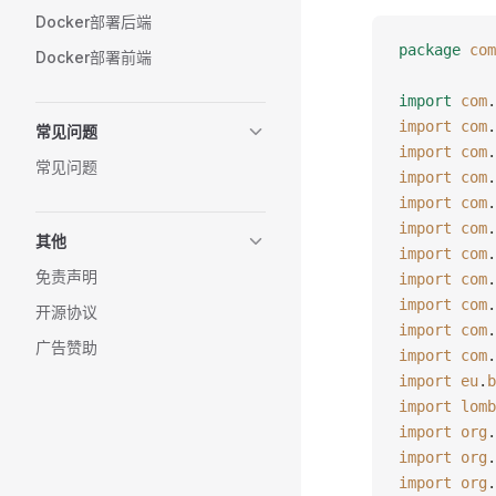
Docker部署后端
package
 com
Docker部署前端
import
 com
.
import
 com
.
常见问题
import
 com
.
常见问题
import
 com
.
import
 com
.
import
 com
.
其他
import
 com
.
免责声明
import
 com
.
import
 com
.
开源协议
import
 com
.
广告赞助
import
 com
.
import
 eu
.
b
import
 lomb
import
 org
.
import
 org
.
import
 org
.